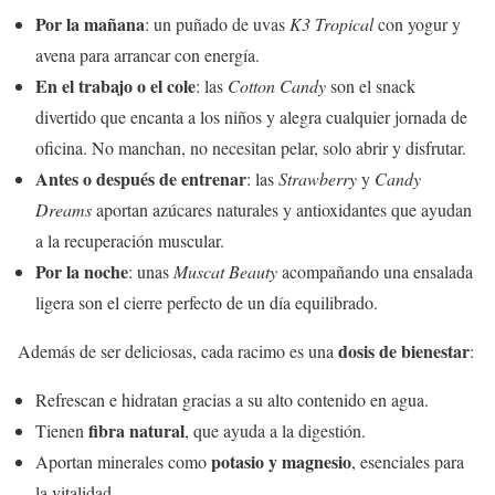
Por la mañana
: un puñado de uvas
K3 Tropical
con yogur y
avena para arrancar con energía.
En el trabajo o el cole
: las
Cotton Candy
son el snack
divertido que encanta a los niños y alegra cualquier jornada de
oficina. No manchan, no necesitan pelar, solo abrir y disfrutar.
Antes o después de entrenar
: las
Strawberry
y
Candy
Dreams
aportan azúcares naturales y antioxidantes que ayudan
a la recuperación muscular.
Por la noche
: unas
Muscat Beauty
acompañando una ensalada
ligera son el cierre perfecto de un día equilibrado.
dosis de bienestar
Además de ser deliciosas, cada racimo es una
:
Refrescan e hidratan gracias a su alto contenido en agua.
fibra natural
Tienen
, que ayuda a la digestión.
potasio y magnesio
Aportan minerales como
, esenciales para
la vitalidad.