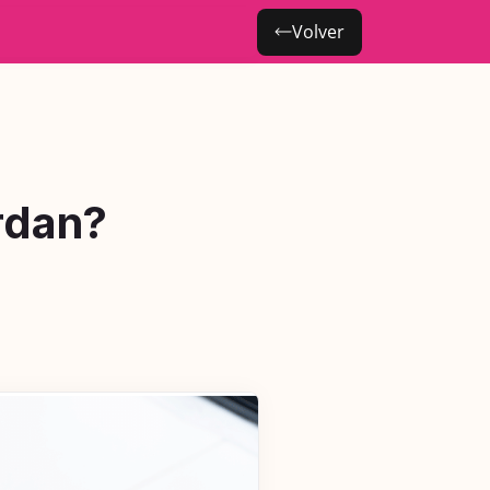
Volver
rdan?