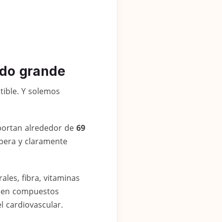
ado grande
tible. Y solemos
Aportan alrededor de
69
 pera y claramente
les, fibra, vitaminas
enen compuestos
l cardiovascular.