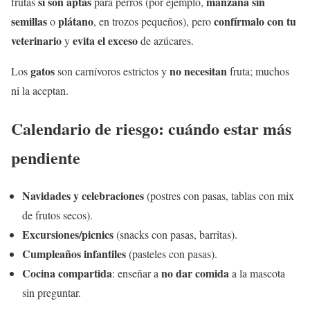
sí son aptas
manzana sin
frutas
para perros (por ejemplo,
semillas
plátano
confírmalo con tu
o
, en trozos pequeños), pero
veterinario
evita el exceso
y
de azúcares.
gatos
no necesitan
Los
son carnívoros estrictos y
fruta; muchos
ni la aceptan.
Calendario de riesgo: cuándo estar más
pendiente
Navidades y celebraciones
(postres con pasas, tablas con mix
de frutos secos).
Excursiones/picnics
(snacks con pasas, barritas).
Cumpleaños infantiles
(pasteles con pasas).
Cocina compartida
no dar comida
: enseñar a
a la mascota
sin preguntar.