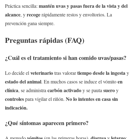
mantén uvas y pasas fuera de la vista y del
Práctica sencilla:
alcance
recoge
, y
rápidamente restos y envoltorios. La
prevención gana siempre.
Preguntas rápidas (FAQ)
¿Cuál es el tratamiento si han comido uvas/pasas?
veterinario
tiempo desde la ingesta
Lo decide el
tras valorar
y
estado del animal
en
. En muchos casos se induce el vómito
clínica
carbón activado
suero
, se administra
y se pauta
y
controles
No lo intentes en casa sin
para vigilar el riñón.
indicación.
¿Qué síntomas aparecen primero?
vómitos
diarrea
letargo
A menudo
(en las primeras horas),
y
;