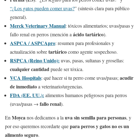
“¿Los gatos pueden comer uvas?
” (síntesis clara para público
general).
Merck Veterinary Manual
: tóxicos alimentarios; uvas/pasas y
ácido tartárico
fallo renal en perros (mención a
).
ASPCA / ASPCApro
: resumen para profesionales y
tartárico
actualización sobre
como agente sospechoso.
RSPCA (Reino Unido):
uvas, pasas, sultanas y grosellas:
cualquier cantidad
puede ser tóxica.
VCA Hospitals
acudir
: qué hacer si tu perro come uvas/pasas;
de inmediato
a veterinario/urgencias.
FDA (EE. UU.):
alimentos humanos peligrosos para perros
fallo renal
(uvas/pasas →
).
Moyca
uva sin semilla para personas
En
nos dedicamos a la
, y
para perros y gatos no es un
por eso queremos recordarte que
alimento seguro
.