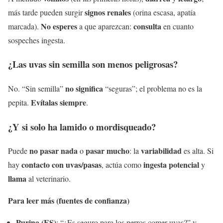
signos renales
más tarde pueden surgir
(orina escasa, apatía
No esperes
consulta
marcada).
a que aparezcan:
en cuanto
sospeches ingesta.
¿Las uvas sin semilla son menos peligrosas?
no significa
No. “Sin semilla”
“seguras”; el problema no es la
Evítalas siempre
pepita.
.
¿Y si solo ha lamido o mordisqueado?
no pasar nada
pasar mucho
variabilidad
Puede
o
: la
es alta. Si
contacto con uvas/pasas
ingesta potencial
hay
, actúa como
y
llama
al veterinario.
Para leer más (fuentes de confianza)
Purina (ES)
: “¿Es seguro para los perros comer uvas?” y