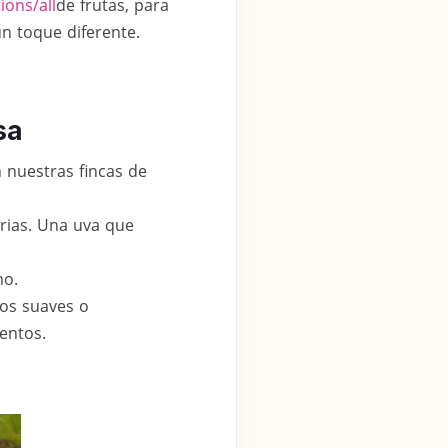
ions/all
de frutas, para
n toque diferente.
sa
 nuestras fincas de
erias. Una uva que
mo.
os suaves o
entos.