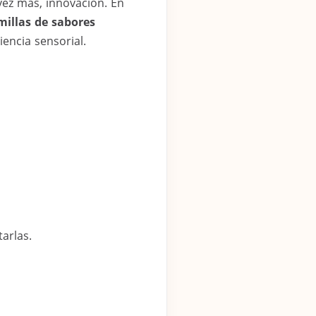
vez más, innovación. En
millas de sabores
encia sensorial.
arlas.