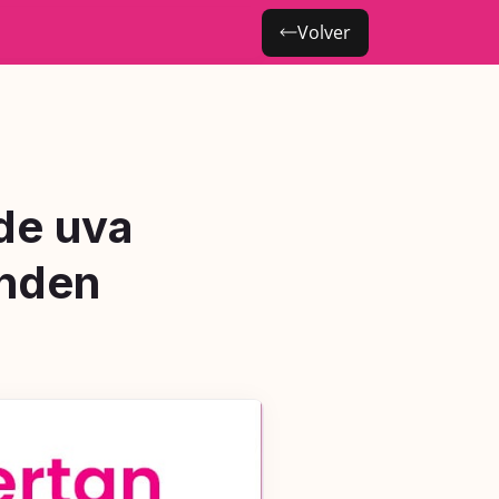
Volver
de uva
enden