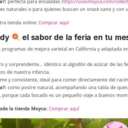
a?:
perfecta para ensaladas
https://uvasmoyca.com/collect
s naturales o para quienes buscan un snack sano y con u
ra tienda online:
Comprar aquí
ndy
el sabor de la feria en tu me
 programas de mejora varietal en California y adaptada en
ero y sorprendente… idéntico al algodón de azúcar de las f
os de nuestra infancia.
rme y consistente, ideal para comer directamente del raci
a?:
como postre natural, acompañando una tabla de ques
, porque cada bocado es un pequeño viaje a buenos mom
esde la tienda Moyca:
Comprar aquí