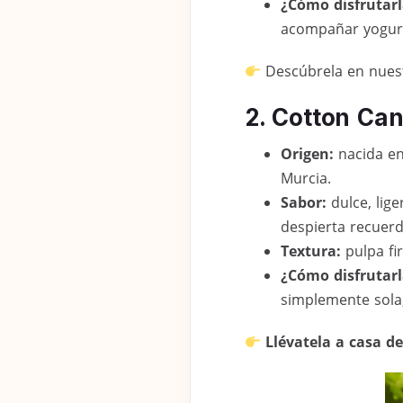
¿Cómo disfrutarl
acompañar yogure
Descúbrela en nuest
2. Cotton Ca
Origen:
nacida en
Murcia.
Sabor:
dulce, lig
despierta recuerd
Textura:
pulpa fi
¿Cómo disfrutarl
simplemente sola
Llévatela a casa d