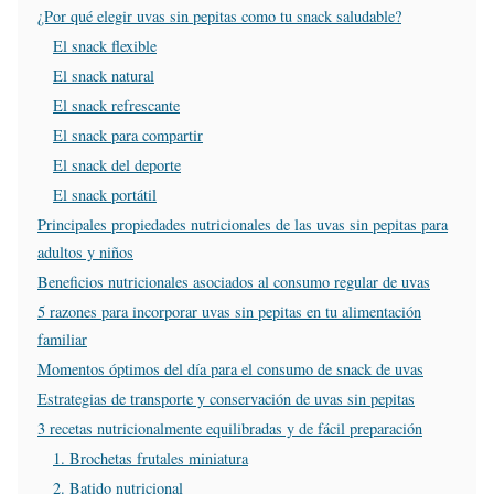
¿Por qué elegir uvas sin pepitas como tu snack saludable?
El snack flexible
El snack natural
El snack refrescante
El snack para compartir
El snack del deporte
El snack portátil
Principales propiedades nutricionales de las uvas sin pepitas para
adultos y niños
Beneficios nutricionales asociados al consumo regular de uvas
5 razones para incorporar uvas sin pepitas en tu alimentación
familiar
Momentos óptimos del día para el consumo de snack de uvas
Estrategias de transporte y conservación de uvas sin pepitas
3 recetas nutricionalmente equilibradas y de fácil preparación
1. Brochetas frutales miniatura
2. Batido nutricional