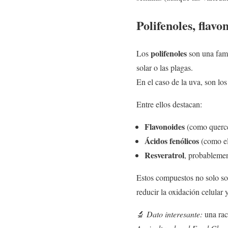
Polifenoles, flavo
polifenoles
Los
son una famil
solar o las plagas.
En el caso de la uva, son lo
Entre ellos destacan:
Flavonoides
(como quercet
Ácidos fenólicos
(como el 
Resveratrol
, probablemen
Estos compuestos no solo so
reducir la oxidación celular
🔬
Dato interesante:
una rac