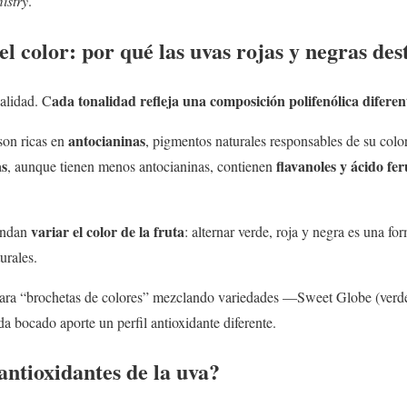
istry
.
l color: por qué las uvas rojas y negras des
ada tonalidad refleja una composición polifenólica diferen
ualidad. C
antocianinas
on ricas en
, pigmentos naturales responsables de su colo
as
flavanoles y ácido fer
, aunque tienen menos antocianinas, contienen
variar el color de la fruta
iendan
: alternar verde, roja y negra es una fo
urales.
ara “brochetas de colores” mezclando variedades —Sweet Globe (verde
 bocado aporte un perfil antioxidante diferente.
antioxidantes de la uva?