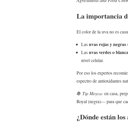
Agricultural and Food Chem
La importancia de
El color de la uva no es cas
uvas rojas y negras
Las
s
uvas verdes o blanc
Las
nivel celular.
Por eso los expertos recom
espectro de antioxidantes nat
🍇
Tip Moyca:
en casa, prep
Royal (negra)— para que cada
¿Dónde están los 