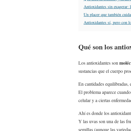
Antioxidantes sin exagerar: 
Un placer que también cuida
Antioxidantes sí, pero con lo
Qué son los antiox
moléc
Los antioxidantes son
sustancias que el cuerpo prod
En cantidades equilibradas, 
El problema aparece cuand
celular y a ciertas enfermeda
Ahí es donde los antioxidan
Y las uvas son una de las fr
semillas (aunque las variedad