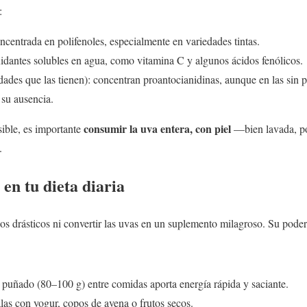
:
oncentrada en polifenoles, especialmente en variedades tintas.
xidantes solubles en agua, como vitamina C y algunos ácidos fenólicos.
dades que las tienen): concentran proantocianidinas, aunque en las sin pe
su ausencia.
consumir la uva entera, con piel
sible, es importante
—bien lavada, p
.
en tu dieta diaria
s drásticos ni convertir las uvas en un suplemento milagroso. Su poder
puñado (80–100 g) entre comidas aporta energía rápida y saciante.
as con yogur, copos de avena o frutos secos.