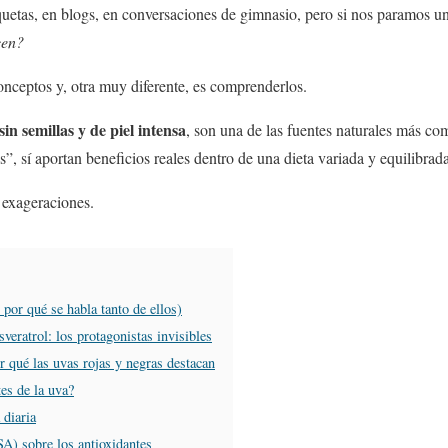
iquetas, en blogs, en conversaciones de gimnasio, pero si nos paramos 
cen?
onceptos y, otra muy diferente, es comprenderlos.
sin semillas y de piel intensa
, son una de las fuentes naturales más co
, sí aportan beneficios reales dentro de una dieta variada y equilibrada
 exageraciones.
 por qué se habla tanto de ellos)
sveratrol: los protagonistas invisibles
r qué las uvas rojas y negras destacan
es de la uva?
 diaria
SA) sobre los antioxidantes