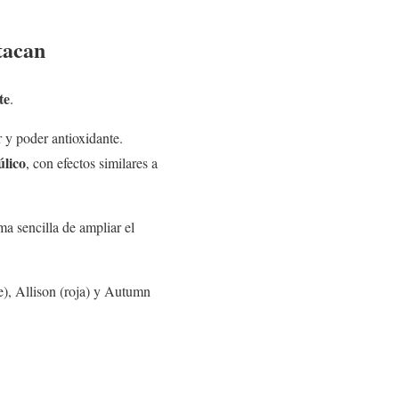
tacan
te
.
r y poder antioxidante.
úlico
, con efectos similares a
rma sencilla de ampliar el
), Allison (roja) y Autumn