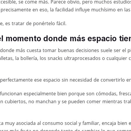
ccesible, se come más. Parece obvio, pero muchos estudio
precisamente en eso, la facilidad influye muchísimo en las 
, es tratar de ponértelo fácil.
el momento donde más espacio tien
onde más cuesta tomar buenas decisiones suele ser el pi
letas, la bollería, los snacks ultraprocesados o cualquier 
perfectamente ese espacio sin necesidad de convertirlo en
 funcionan especialmente bien porque son cómodas, frescas
en cubiertos, no manchan y se pueden comer mientras trab
ta muy asociada al consumo social y familiar, encaja bie
rporar más fruta no depende tanto de cambiar lo que come