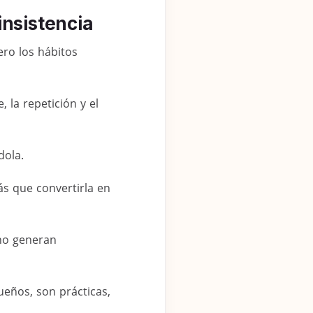
insistencia
ero los hábitos
, la repetición y el
dola.
s que convertirla en
 no generan
ueños, son prácticas,