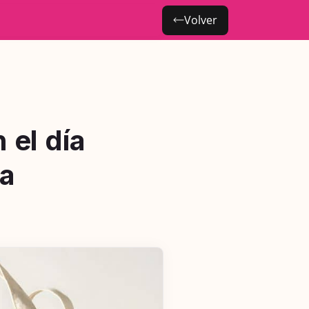
Volver
 el día
na