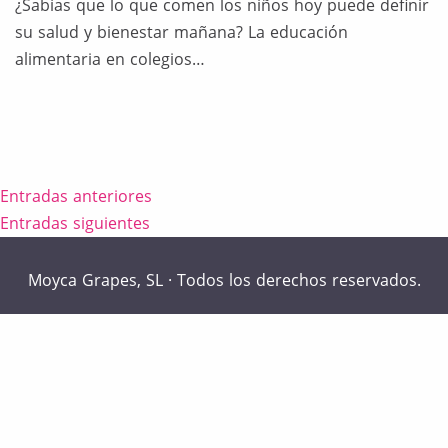
¿Sabías que lo que comen los niños hoy puede definir
su salud y bienestar mañana? La educación
alimentaria en colegios…
Navegación
Entradas anteriores
Entradas siguientes
de
entradas
Moyca Grapes, SL · Todos los derechos reservados.