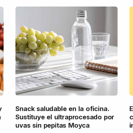
y
Snack saludable en la oficina.
E
n
Sustituye el ultraprocesado por
c
uvas sin pepitas Moyca
i