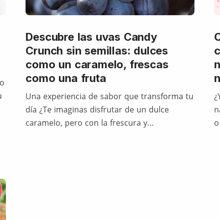
Descubre las uvas Candy
C
Crunch sin semillas: dulces
c
como un caramelo, frescas
n
como una fruta
n
go
u
Una experiencia de sabor que transforma tu
¿
día ¿Te imaginas disfrutar de un dulce
n
caramelo, pero con la frescura y…
o